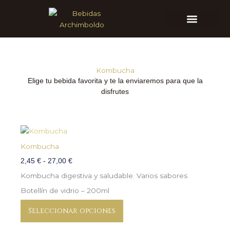
Ir
al
contenido
SOBRE NOSOTROS
Kombucha
Elige tu bebida favorita y te la enviaremos para que la
disfrutes
Rango
Este
de
producto
Kombucha
precios:
tiene
2,45
€
-
27,00
€
desde
múltiples
2,45 €
Kombucha digestiva y saludable. Varios sabores
variantes.
hasta
Las
Botellín de vidrio – 200ml
27,00 €
opciones
se
Seleccionar opciones
pueden